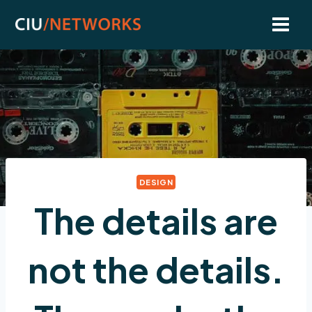
Skip
to
content
DESIGN
The details are
not the details.